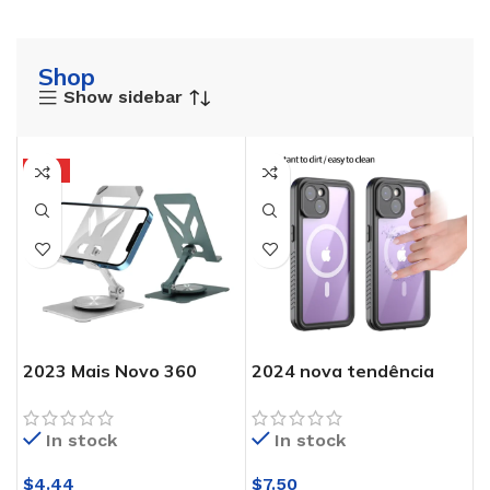
Shop
Show sidebar
HOT
2023 Mais Novo 360
2024 nova tendência
Rotating Portátil
360 Proteção Completa
Dobrável Telefone
à prova d’água IPX8
In stock
In stock
Stand Desktop Alumínio
Phone Case Phone
Titular Do Telefone
Protector Phone Cover
$
4.44
$
7.50