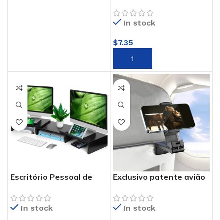
baixo ruído e dissipação
de calor eficiência laptop
In stock
suporte refrigerador
$
7.35
ADD TO CART
Escritório Pessoal de
Exclusivo patente avião
Multi Portátil Ajustável
bandeja bagagem
Suporte para Monitor
portátil telefone
In stock
In stock
Lcd Stand Organizador
braçadeira suporte
Armazenamento De
dobrável ajustável dupla